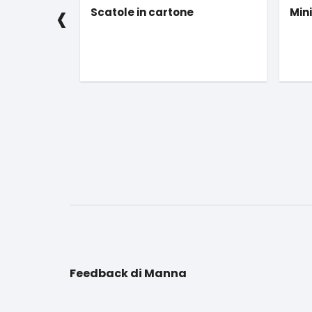
‹
Mini statuine presepio
Libr
nuovo
Feedback di Manna