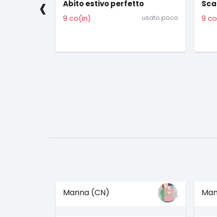
‹
to
Scamiciato toni blu tg 42
Sand
usato poco
9 co(in)
usato poco
25 c
Manna (CN)
Man