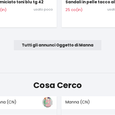
ali in pelle tacco alto
Libro in regalo
o(in)
usato poco
usat
Tutti gli annunci Oggetto di Manna
Cosa Cerco
na (CN)
Manna (CN)