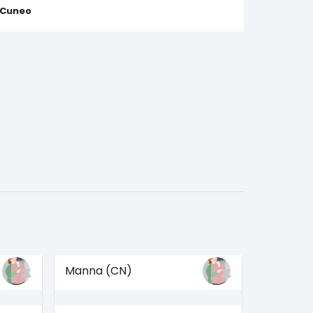
Cuneo
Manna (CN)
Manna (