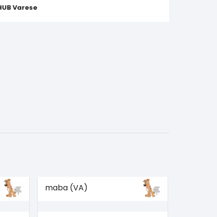
HUB Varese
maba (VA)
maba (V