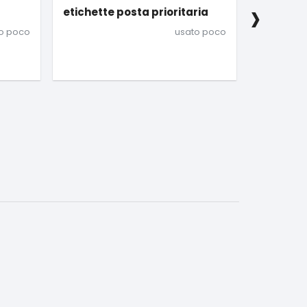
›
ria
Posta prioritaria
CD NERI
o poco
nuovo