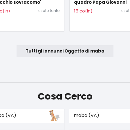
dro Papa Giovanni
Paris in stile acquarello
o(in)
usato poco
25 co(in)
usat
Tutti gli annunci Oggetto di maba
Cosa Cerco
a (VA)
maba (VA)