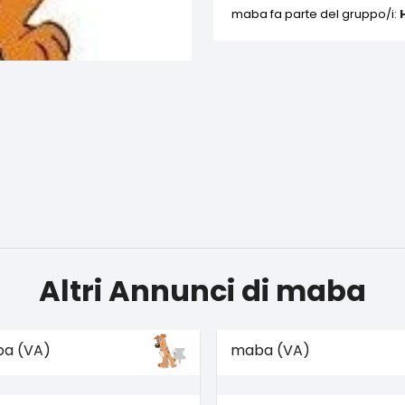
maba fa parte del gruppo/i:
Altri Annunci di maba
a (VA)
maba (VA)