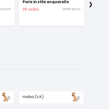
›
Libro di Tom Clancy
spirali 
o poco
2 co(in)
usato tanto
1 co(in)
maba (VA)
maba (V