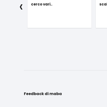
‹
scaldavivande per lumini
taz
nuovo
Feedback di maba