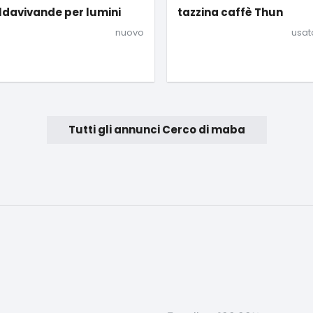
zina caffè Thun
etichette posta priorita
usato poco
usat
Tutti gli annunci Cerco di maba